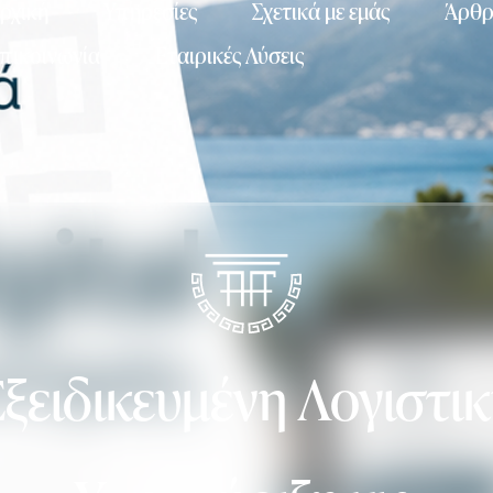
ρχική
Υπηρεσίες
Σχετικά με εμάς
Άρθ
πικοινωνία
Εταιρικές Λύσεις
ξειδικευμένη Λογιστι