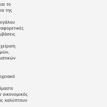
αι το
ια της
μεγάλου
ιαφορετικές
μβάσεις
χείριση
μών,
ματικών
οχειακό
είμαστε
ο οικονομικός
ας καλύπτουν