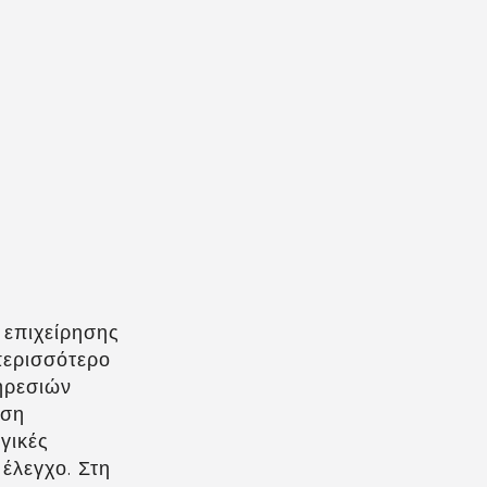
 επιχείρησης
περισσότερο
ηρεσιών
εση
γικές
έλεγχο. Στη