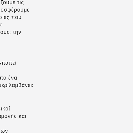
ζουμε τις
προσφέρουμε
σίες που
α
ους: την
Απαιτεί
από ένα
εριλαμβάνει:
ικοί
αμονής και
των