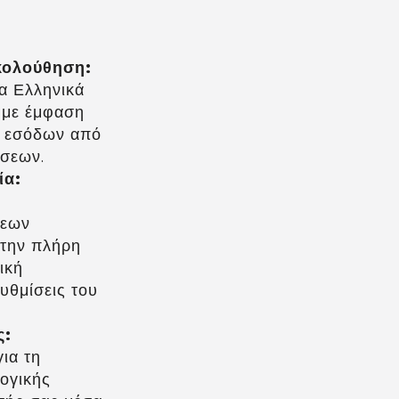
κολούθηση:
α Ελληνικά
 με έμφαση
ν εσόδων από
ήσεων.
ία:
σεων
 την πλήρη
ική
ρυθμίσεις του
ς:
ια τη
ογικής