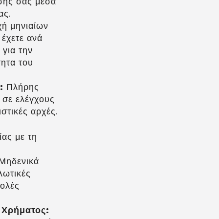
σής σας μέσα
ας.
ή μηνιαίων
έχετε ανά
 για την
τητα του
:
Πλήρης
σε ελέγχους
στικές αρχές.
ας με τη
Μηδενικά
λωτικές
βολές
 Χρήματος: