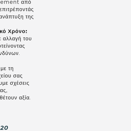
gement από
 επιτρέποντάς
 ανάπτυξη της
κό Χρόνο:
ε αλλαγή του
οτείνοντας
ινδύνων.
με τη
χείου σας
ουμε σχέσεις
ας,
έτουν αξία.
220