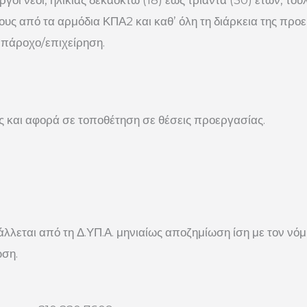
οι νέοι, ηλικίας δεκαοκτώ (18) έως τριάντα (30) ετών, το
υς από τα αρμόδια ΚΠΑ2 και καθ’ όλη τη διάρκεια της προερ
 πάροχο/επιχείρηση.
ες και αφορά σε τοποθέτηση σε θέσεις προεργασίας.
λεται από τη Δ.ΥΠ.Α. μηνιαίως αποζημίωση ίση με τον νόμ
ωση.