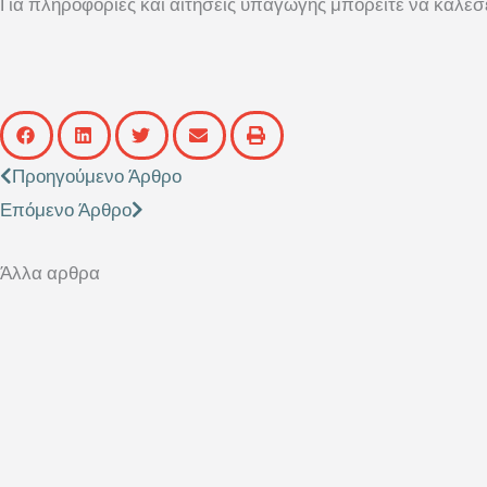
Για πληροφορίες και αιτήσεις υπαγωγής μπορείτε να καλέσ
Prev
Next
Προηγούμενο Άρθρο
Επόμενο Άρθρο
Άλλα αρθρα