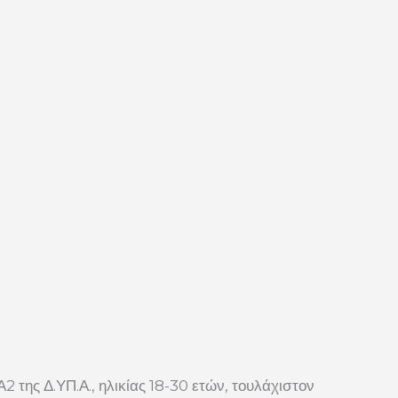
της Δ.ΥΠ.Α., ηλικίας 18-30 ετών, τουλάχιστον