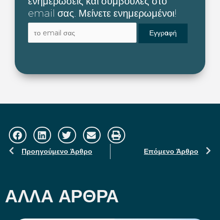
ενημερώσεις και συμβουλές στο
email σας. Μείνετε ενημερωμένοι!
Prev
N
Προηγούμενο Άρθρο
Επόμενο Άρθρο
ΆΛΛΑ ΑΡΘΡΑ