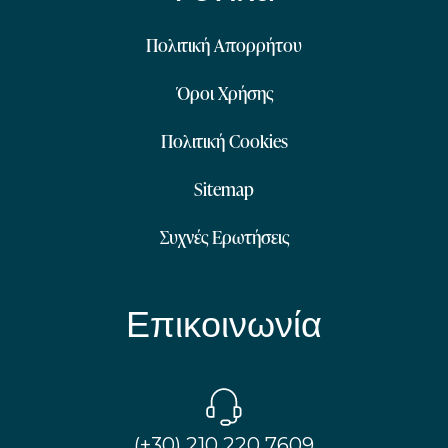
Πολιτική Απορρήτου
Όροι Χρήσης
Πολιτική Cookies
Sitemap
Συχνές Ερωτήσεις
Επικοινωνία
(+30) 210 220 7609