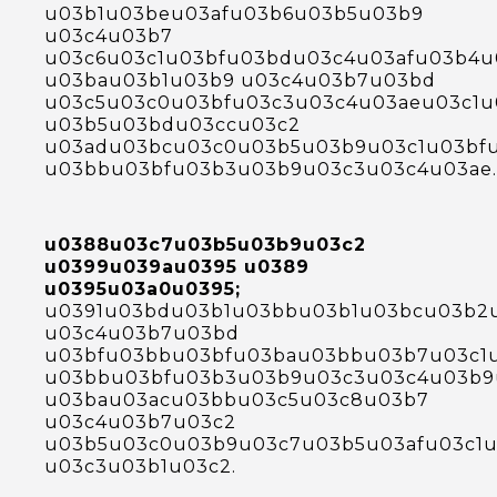
u03b1u03beu03afu03b6u03b5u03b9
u03c4u03b7
u03c6u03c1u03bfu03bdu03c4u03afu03b4u
u03bau03b1u03b9 u03c4u03b7u03bd
u03c5u03c0u03bfu03c3u03c4u03aeu03c1
u03b5u03bdu03ccu03c2
u03adu03bcu03c0u03b5u03b9u03c1u03bf
u03bbu03bfu03b3u03b9u03c3u03c4u03ae.
u0388u03c7u03b5u03b9u03c2
u0399u039au0395 u0389
u0395u03a0u0395;
u0391u03bdu03b1u03bbu03b1u03bcu03b2
u03c4u03b7u03bd
u03bfu03bbu03bfu03bau03bbu03b7u03c1
u03bbu03bfu03b3u03b9u03c3u03c4u03b9
u03bau03acu03bbu03c5u03c8u03b7
u03c4u03b7u03c2
u03b5u03c0u03b9u03c7u03b5u03afu03c1
u03c3u03b1u03c2.