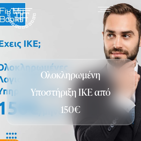
Μετάβαση
Flyout
στο
περιεχόμενο
Menu
Ολοκληρωμένη
Υποστήριξη ΙΚΕ από
150€