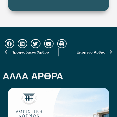
Prev
N
Προηγούμενο Άρθρο
Επόμενο Άρθρο
ΆΛΛΑ ΑΡΘΡΑ