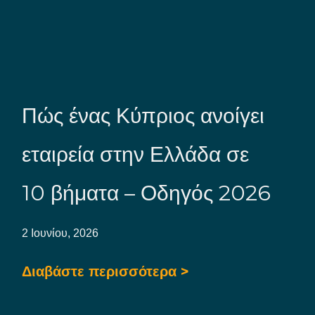
Πώς ένας Κύπριος ανοίγει
εταιρεία στην Ελλάδα σε
10 βήματα – Οδηγός 2026
2 Ιουνίου, 2026
Διαβάστε περισσότερα >