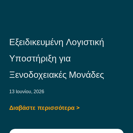
Εξειδικευμένη Λογιστική
Υποστήριξη για
Ξενοδοχειακές Μονάδες
13 Ιουνίου, 2026
Διαβάστε περισσότερα >