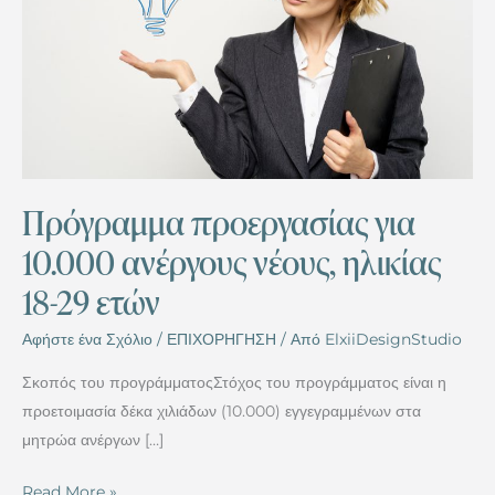
ανέργους
νέους,
ηλικίας
18-
29
ετών
Πρόγραμμα προεργασίας για
10.000 ανέργους νέους, ηλικίας
18-29 ετών
Αφήστε ένα Σχόλιο
/
ΕΠΙΧΟΡΗΓΗΣΗ
/ Από
ElxiiDesignStudio
Σκοπός του προγράμματοςΣτόχος του προγράμματος είναι η
προετοιμασία δέκα χιλιάδων (10.000) εγγεγραμμένων στα
μητρώα ανέργων […]
Read More »