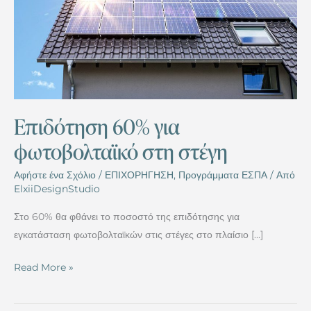
στη
στέγη
Επιδότηση 60% για
φωτοβολταϊκό στη στέγη
Αφήστε ένα Σχόλιο
/
ΕΠΙΧΟΡΗΓΗΣΗ
,
Προγράμματα ΕΣΠΑ
/ Από
ElxiiDesignStudio
Στο 60% θα φθάνει το ποσοστό της επιδότησης για
εγκατάσταση φωτοβολταϊκών στις στέγες στο πλαίσιο […]
Read More »