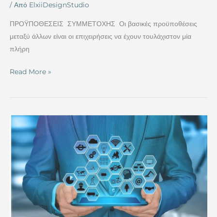
/ Από
ElxiiDesignStudio
ΠΡΟΫΠΟΘΕΣΕΙΣ ΣΥΜΜΕΤΟΧΗΣ Οι βασικές προϋποθέσεις
μεταξύ άλλων είναι οι επιχειρήσεις να έχουν τουλάχιστον μία
πλήρη
Read More »
Έξυπνη
Μεταποίηση
με
χρηματοδότηση
73εκατ.
ευρώ